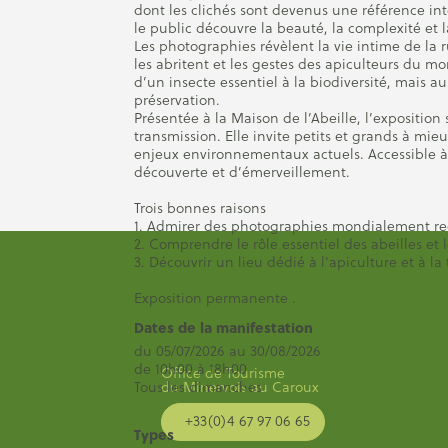
dont les clichés sont devenus une référence int
le public découvre la beauté, la complexité et 
Les photographies révèlent la vie intime de la ru
les abritent et les gestes des apiculteurs du m
d’un insecte essentiel à la biodiversité, mais
préservation.
Présentée à la Maison de l’Abeille, l’exposition
transmission. Elle invite petits et grands à mieu
enjeux environnementaux actuels. Accessible à
découverte et d’émerveillement.
Trois bonnes raisons
1. Admirer des photographies mondialement rec
2. Comprendre le rôle essentiel des abeilles et l
3. Découvrir un lieu dédié à l’apiculture et à la
Exposition permanente .
Dates de la manifestation
du 05/07/2026 au 30/08/2026
de 10h00 à 18h00
Office de Tourisme
du Minervois au Caroux
Tous les dimanches
+33(0)4 67 97 06 65
Types