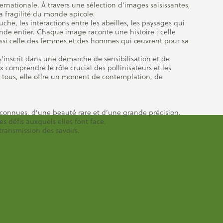
ernationale. À travers une sélection d’images saisissantes,
la fragilité du monde apicole.
che, les interactions entre les abeilles, les paysages qui
onde entier. Chaque image raconte une histoire : celle
 aussi celle des femmes et des hommes qui œuvrent pour sa
 s’inscrit dans une démarche de sensibilisation et de
x comprendre le rôle crucial des pollinisateurs et les
 tous, elle offre un moment de contemplation, de
onnues, d’une beauté rare et d’une grande précision.
es défis auxquels elles font face.
 transmission des savoirs.