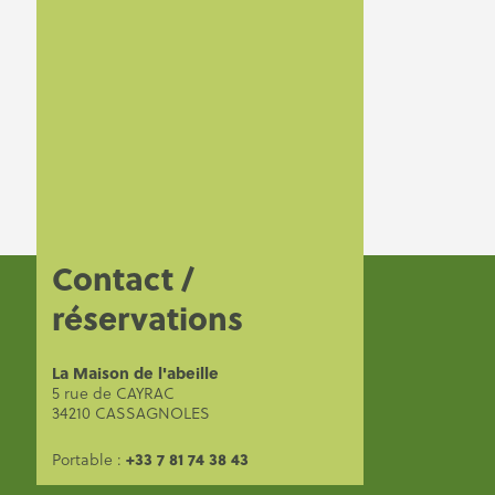
ABEILLES
Itinéraire
| ©
-
Leaflet
OpenStreetMap
OpenTopoMap
Contact /
réservations
Espaces dédiés
Espace pro
Espace Groupe
La Maison de l'abeille
Infos pratiques
5 rue de CAYRAC
34210 CASSAGNOLES
Contacts
Accès & Mobilité
Brochures
+33 7 81 74 38 43
Portable :