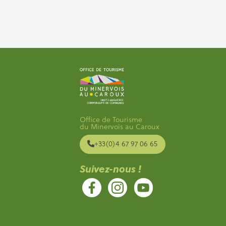
Office de Tourisme
du Minervois au Caroux
+33(0)4 67 97 06 65
Suivez-nous !