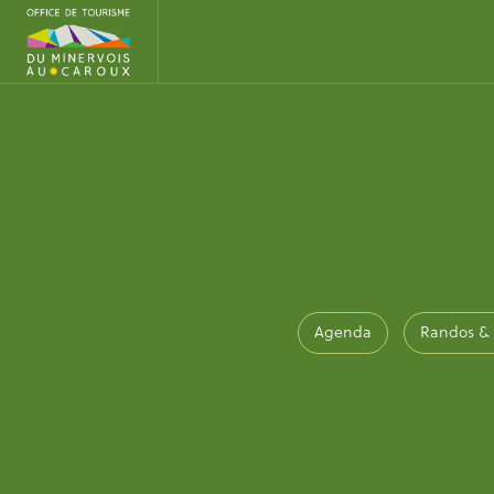
Agenda
Randos &