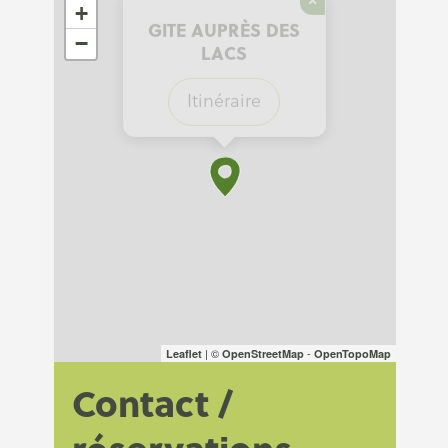
×
+
GITE AUPRÈS DES
−
LACS
Itinéraire
| ©
-
Leaflet
OpenStreetMap
OpenTopoMap
Contact /