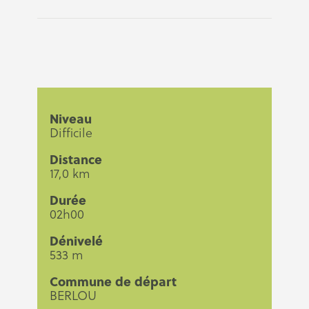
Niveau
Difficile
Distance
17,0 km
Durée
02h00
Dénivelé
533 m
Commune de départ
BERLOU