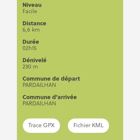
Niveau
Facile
Distance
6,6 km
Durée
02h15
Dénivelé
230 m
Commune de départ
PARDAILHAN
Commune d'arrivée
PARDAILHAN
Trace GPX
Fichier KML