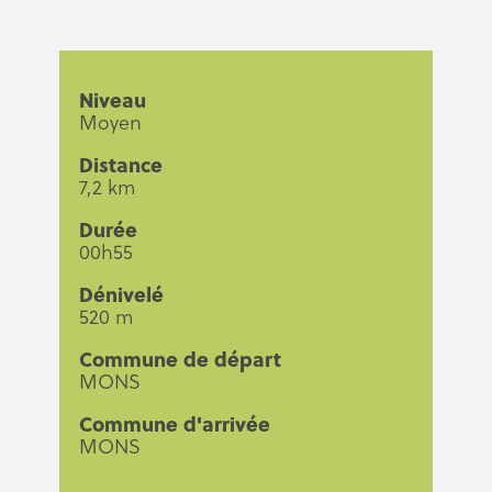
Niveau
Moyen
Distance
7,2 km
Durée
00h55
Dénivelé
520 m
Commune de départ
MONS
Commune d'arrivée
MONS