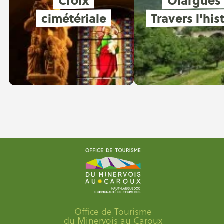
Croix
Olargues
cimétériale
Travers l'his
Office de Tourisme
du Minervois au Caroux