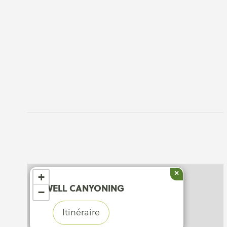
×
+
SWELL CANYONING
−
Itinéraire