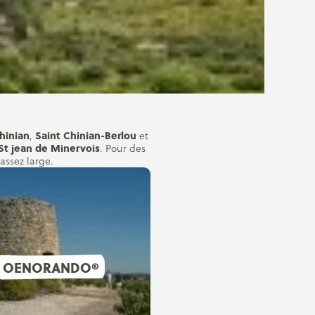
hinian
Saint Chinian-Berlou
,
et
St jean de Minervois
. Pour des
 assez large.
Vignobles & Découverte «
oenotouristique des terroirs.
OENORANDO®