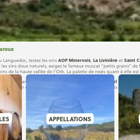
Caroux
AOP Minervois
La Livinière
Saint C
u Languedoc, testez les vins
,
et
r les vins doux naturels, exigez le fameux muscat "petits grains" de
 vins de la haute vallée de l’Orb. La palette de rosés quant à elle est
Label national 
nervois au Caroux en Haut-Languedoc bénéficie du
gères »
afin de mettre en valeur les vins, les appellations et l’offre 
LES
APPELLATIONS