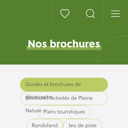
Nos brochures
Guides et brochures de
découverte
Brochures Activités de Pleine
Nature
Plans touristiques
Randoland
Jeu de piste