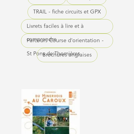
TRAIL - fiche circuits et GPX
Livrets faciles à lire et à
comprendre
Parcours Course d'orientation -
St Pons de Thomières
Brochures anglaises