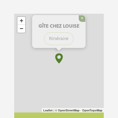
×
+
GÎTE CHEZ LOUISE
−
Itinéraire
| ©
-
Leaflet
OpenStreetMap
OpenTopoMap