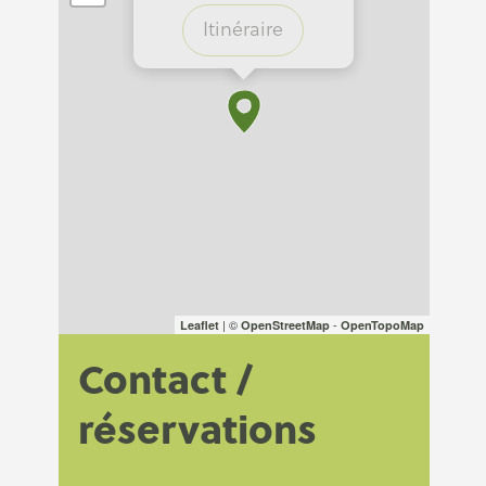
Itinéraire
| ©
-
Leaflet
OpenStreetMap
OpenTopoMap
Contact /
réservations