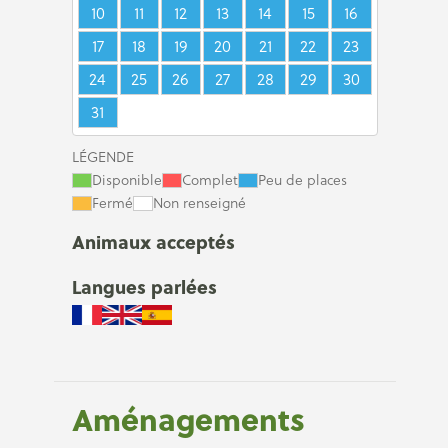
10
11
12
13
14
15
16
17
18
19
20
21
22
23
24
25
26
27
28
29
30
31
LÉGENDE
Disponible
Complet
Peu de places
Fermé
Non renseigné
Animaux acceptés
Langues parlées
Aménagements