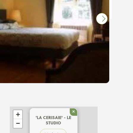
×
+
'LA CERISAIE' - LE
−
STUDIO