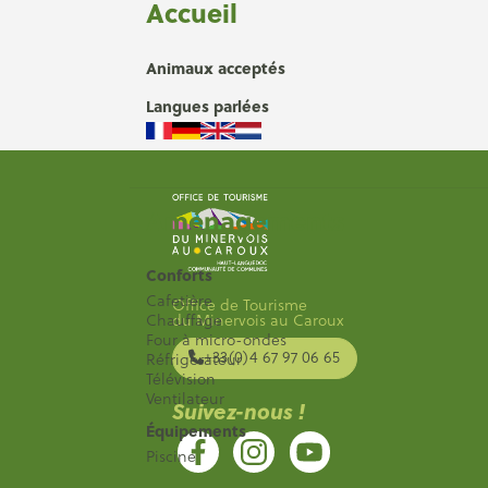
Accueil
Animaux acceptés
Langues parlées
Aménagements
Conforts
Cafetière
Office de Tourisme
du Minervois au Caroux
Chauffage
Four à micro-ondes
+33(0)4 67 97 06 65
Réfrigérateur
Télévision
Ventilateur
Suivez-nous !
Équipements
Piscine