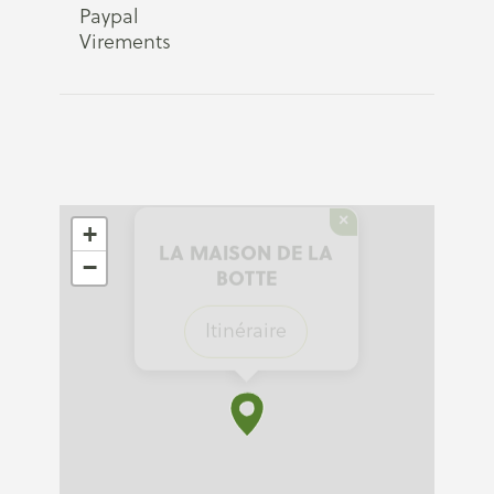
Paypal
Virements
×
+
LA MAISON DE LA
−
BOTTE
Itinéraire