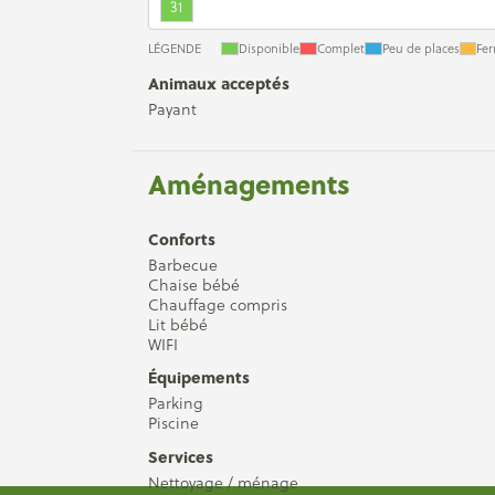
31
LÉGENDE
Disponible
Complet
Peu de places
Fe
Animaux acceptés
Payant
Aménagements
Conforts
Barbecue
Chaise bébé
Chauffage compris
Lit bébé
WIFI
Équipements
Parking
Piscine
Services
Nettoyage / ménage