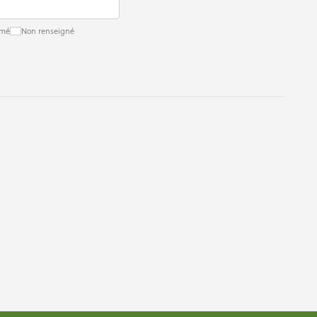
rmé
Non renseigné