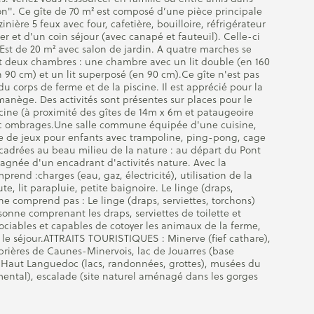
". Ce gîte de 70 m² est composé d’une pièce principale
ière 5 feux avec four, cafetière, bouilloire, réfrigérateur
r et d'un coin séjour (avec canapé et fauteuil). Celle-ci
st de 20 m² avec salon de jardin. A quatre marches se
t deux chambres : une chambre avec un lit double (en 160
90 cm) et un lit superposé (en 90 cm).Ce gîte n'est pas
u corps de ferme et de la piscine. Il est apprécié pour la
 manège. Des activités sont présentes sur places pour le
ine (à proximité des gîtes de 14m x 6m et pataugeoire
ec ombrages.Une salle commune équipée d'une cuisine,
re de jeux pour enfants avec trampoline, ping-pong, cage
ncadrées au beau milieu de la nature : au départ du Pont
agnée d'un encadrant d'activités nature. Avec la
prend :charges (eau, gaz, électricité), utilisation de la
e, lit parapluie, petite baignoire. Le linge (draps,
f ne comprend pas : Le linge (draps, serviettes, torchons)
sonne comprenant les draps, serviettes de toilette et
sociables et capables de cotoyer les animaux de la ferme,
e séjour.ATTRAITS TOURISTIQUES : Minerve (fief cathare),
rières de Caunes-Minervois, lac de Jouarres (base
u Haut Languedoc (lacs, randonnées, grottes), musées du
ental), escalade (site naturel aménagé dans les gorges