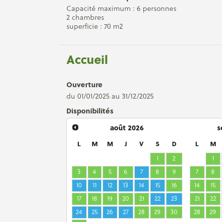
Capacité maximum : 6 personnes
2 chambres
superficie : 70 m2
Accueil
Ouverture
du 01/01/2025 au 31/12/2025
Disponibilités
août
2026
s
L
M
M
J
V
S
D
L
M
1
2
1
3
4
5
6
7
8
9
7
8
10
11
12
13
14
15
16
14
15
17
18
19
20
21
22
23
21
22
24
25
26
27
28
29
30
28
29