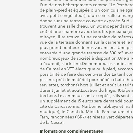
l'un de nos hébergements comme "Le Percheron
de plain-pied et équipée d'un coin cuisine (gazin
avec petit congélateur), d'un coin salle à mange
donne sur une terrasse couverte exposée Sud -E
trouvent une salle d'eau, un wc indépendant e
cm) et une chambre avec deux lits jumeaux (en 
mitoyen, il se trouve à une centaine de mètres d
vue de la terrasse donnant sur la carrière et le
plus grand bonheur de nos vacanciers :Une pisc
entourée d'une grande terrasse de 300 m², av
nombreux jeux de société à disposition.Une ai
à écureuil, slack-line.De nombreuses sorties e
de Calmel en VTT électrique ou à pied, accomp
possibilité de faire des oeno-randos.Le tarif com
piscine, prêt de matériel pour bébé : chaise haut
serviettes, torchons) hors juillet et août Le tari
durant juillet et aoûtLocation du linge: 10€/per
torchons.Les animaux sont acceptés, s'ils sont 
un supplément de 15 euros sera demandé pour l
cité de Carcassonne, Narbonne, abbaye et marb
nautique), le Canal du Midi, le Parc naturel d
Tarn, randonnées (GR77 et réseau vert départem
de la Cesse).
Informations complémentaires