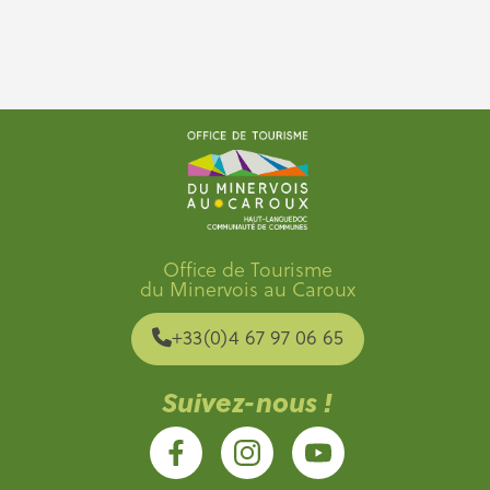
Office de Tourisme
du Minervois au Caroux
+33(0)4 67 97 06 65
Suivez-nous !