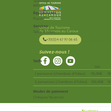
Télévision
WIFI
Équipements
Piscine
Services
Office de Tourisme
du Minervois au Caroux
Table d'hôtes
+33(0)4 67 97 06 65
Tarifs
Suivez-nous !
Tarifs
MIN
1 personne (chambres d'hôtes)
95,00€
1
2 personnes (chambres d'hôtes)
100,00€
1
Modes de paiement
Chèques Vacances