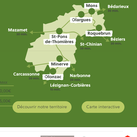
MAX
00,00€
05,00€
Découvrir notre territoire
Carte interactive