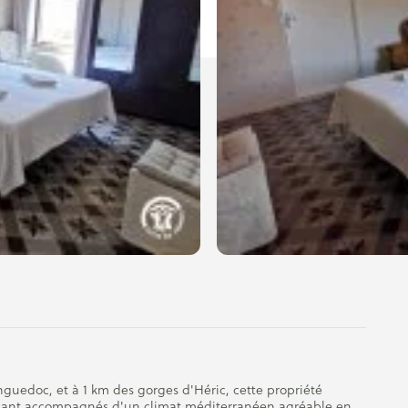
guedoc, et à 1 km des gorges d'Héric, cette propriété
rçant accompagnés d'un climat méditerranéen agréable en