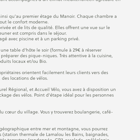
ainsi qu'au premier étage du Manoir. Chaque chambre a
tout le confort moderne.
ivée et de lits de qualité. Elles offrent une vue sur le
euner est compris dans le séjour.
agé avec piscine et à un parking privé.
ne table d'hôte le soir (formule à 29€ à réserver
 préparer des pique-niques. Très attentive à la cuisine,
duits locaux et/ou Bio.
ropriétaires orientent facilement leurs clients vers des
 des locations de vélos.
rel Régional, et Accueil Vélo, vous avez à disposition un
ockage des vélos. Point d'étape idéal pour les personnes
u cœur du village. Vous y trouverez boulangerie, café-
 géographique entre mer et montagne, vous pourrez
s (station thermale de Lamalou les Bains, baignades,
ités terrestres (randonnée, GR7, escalade, spéléologie,