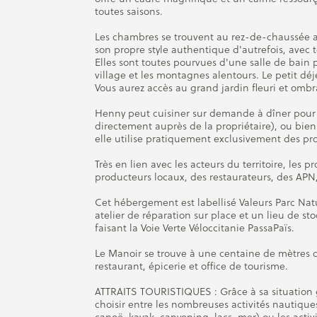
toutes saisons.
Les chambres se trouvent au rez-de-chaussée 
son propre style authentique d'autrefois, avec 
Elles sont toutes pourvues d'une salle de bain pr
village et les montagnes alentours. Le petit déj
Vous aurez accès au grand jardin fleuri et ombr
Henny peut cuisiner sur demande à dîner pour u
directement auprès de la propriétaire), ou bien
elle utilise pratiquement exclusivement des pro
Très en lien avec les acteurs du territoire, les p
producteurs locaux, des restaurateurs, des APN,
Cet hébergement est labellisé Valeurs Parc Natu
atelier de réparation sur place et un lieu de st
faisant la Voie Verte Véloccitanie PassaPaïs.
Le Manoir se trouve à une centaine de mètres d
restaurant, épicerie et office de tourisme.
ATTRAITS TOURISTIQUES : Grâce à sa situation
choisir entre les nombreuses activités nautique
canoë, kayak, canyoning, lacs, mer) ou les activ