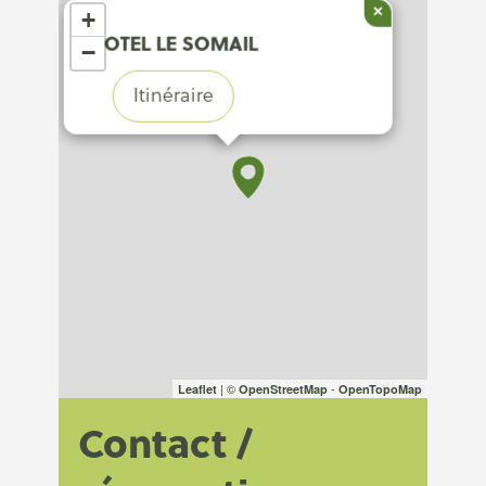
×
+
HOTEL LE SOMAIL
−
Itinéraire
| ©
-
Leaflet
OpenStreetMap
OpenTopoMap
Contact /