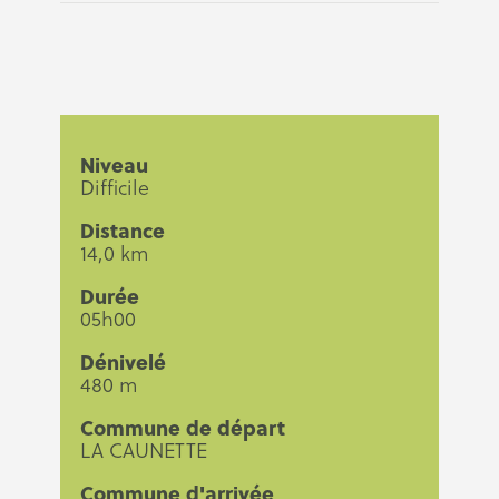
Niveau
Difficile
Distance
14,0 km
Durée
05h00
Dénivelé
480 m
Commune de départ
LA CAUNETTE
Commune d'arrivée