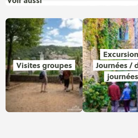
Voir aussi
Excursio
Visites groupes
Journées / 
journée