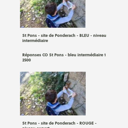
St Pons - site de Ponderach - BLEU - niveau
intermédiaire
Réponses CO St Pons - bleu intermédiaire 1
2500
St Pons - site de Ponderach - ROUGE -