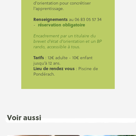
d'orientation pour concrétiser
l'apprentissage.
Renseignements
au 06 83 05 57 34
réservation obligatoire
-
Encadrement par un titulaire du
brevet d'état d'orientation et un BP
rando, accessible à tous.
Tarifs
: 12€ adulte - 10€ enfant
jusqu'à 12 ans.
Lieu de rendez vous
: Piscine de
Pondérach.
Voir aussi