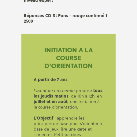
niveau expert
Réponses CO St Pons - rouge confirmé 1
2500
INITIATION A LA
COURSE
D'ORIENTATION
A partir de 7 ans
tous
L'aventure en chemin
propose
les jeudis matins
, de 10h à 12h, en
juillet et en août
, une initiation à
la course d'orientation.
L'Objectif
: apprendre les
principes de base pour s'orienter à
base de jeux, lire une carte et
s'orienter. Petit parcours