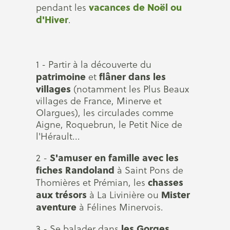
vacances de Noël ou
pendant les
d'Hiver
.
1 - Partir à la découverte du
patrimoine
flâner dans les
et
villages
(notamment les Plus Beaux
villages de France, Minerve et
Olargues), les circulades comme
Aigne, Roquebrun, le Petit Nice de
l'Hérault...
S'amuser en famille avec les
2 -
fiches Randoland
à Saint Pons de
chasses
Thomières et Prémian, les
aux trésors
Mister
à La Livinière ou
aventure
à Félines Minervois.
les Gorges
3 - Se balader dans