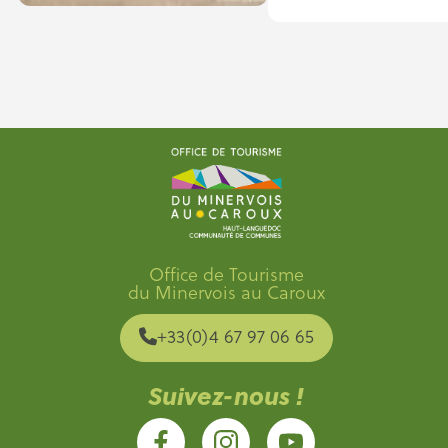
Office de Tourisme
du Minervois au Caroux
+33(0)4 67 97 06 65
Suivez-nous !