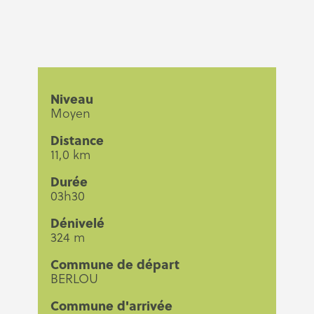
Niveau
Moyen
Distance
11,0 km
Durée
03h30
Dénivelé
324 m
Commune de départ
BERLOU
Commune d'arrivée